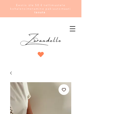
Eestis üle 50 € tellimustele
kohaletoimetamine pakiautomaati
tasuta
.