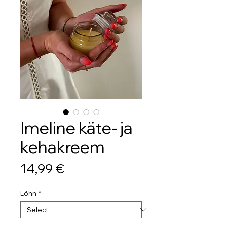
Imeline käte- ja
kehakreem
Price
14,99 €
Lõhn
*